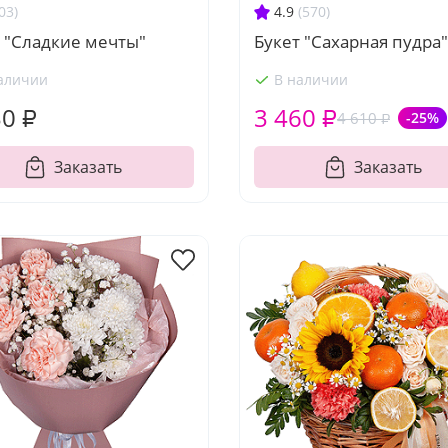
03)
4.9
(570)
 "Сладкие мечты"
Букет "Сахарная пудра"
аличии
В наличии
30 ₽
3 460 ₽
4 610 ₽
-25%
Заказать
Заказать