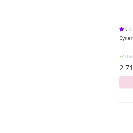
5
(5
Букет
В н
2 7