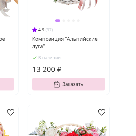
4.9
(97)
ое
Композиция "Альпийские
луга"
В наличии
13 200 ₽
Заказать