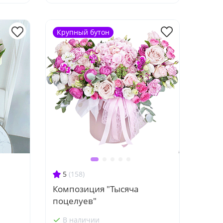
Крупный бутон
5
(158)
Композиция "Тысяча
поцелуев"
В наличии