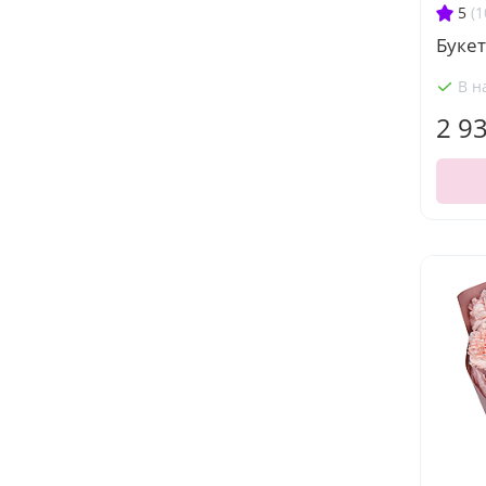
5
(1
Букет
В н
2 9