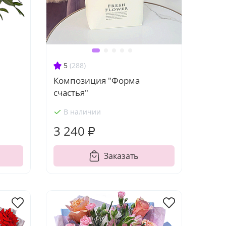
5
(288)
Композиция "Форма
счастья"
В наличии
3 240 ₽
Заказать