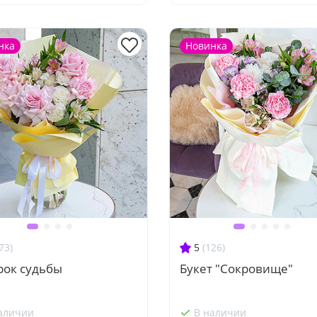
нка
Новинка
73)
5
(126)
рок судьбы
Букет "Сокровище"
аличии
В наличии