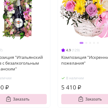
7)
4.9
(129)
озиция "Итальянский
Композиция "Искренн
в с безалкогольным
пожелания"
анским"
аличии
В наличии
00 ₽
5 410 ₽
Заказать
Заказать