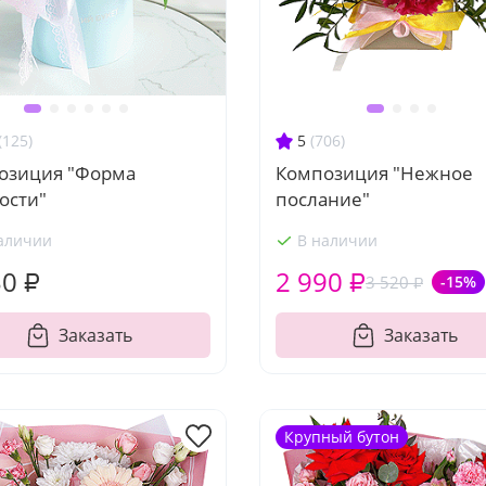
(125)
5
(706)
озиция "Форма
Композиция "Нежное
ости"
послание"
аличии
В наличии
30 ₽
2 990 ₽
3 520 ₽
-15%
Заказать
Заказать
Крупный бутон