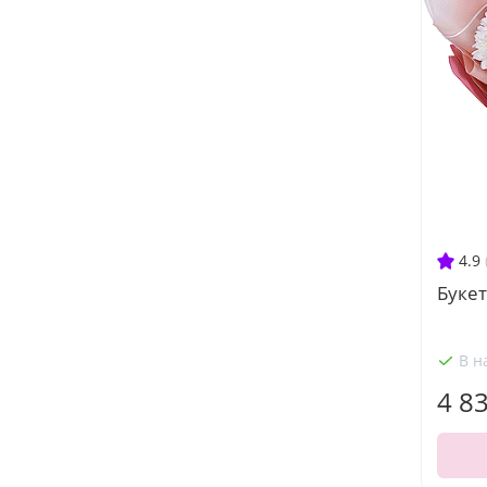
4.9
Букет
В н
4 8