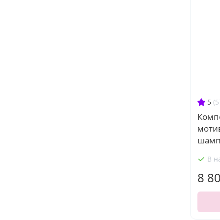
5
(5
Комп
моти
шамп
В н
8 8