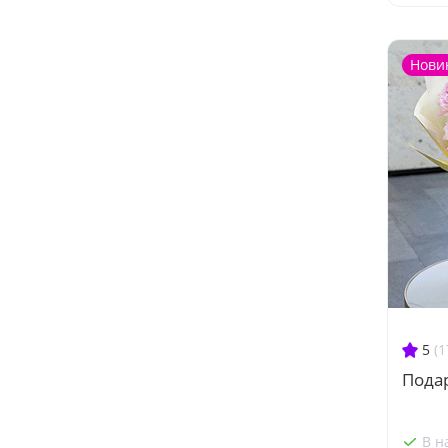
Нови
5
(1
Пода
В н