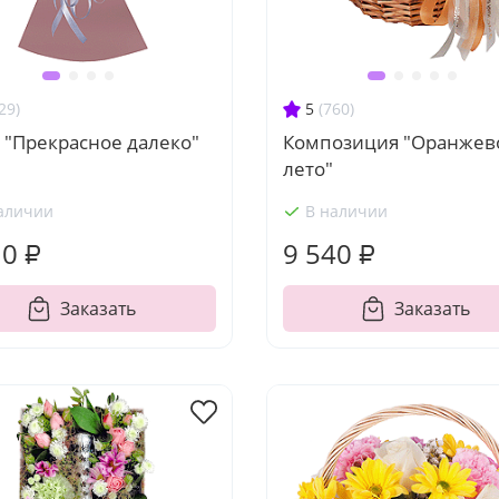
29)
5
(760)
 "Прекрасное далеко"
Композиция "Оранжев
лето"
аличии
В наличии
10 ₽
9 540 ₽
Заказать
Заказать