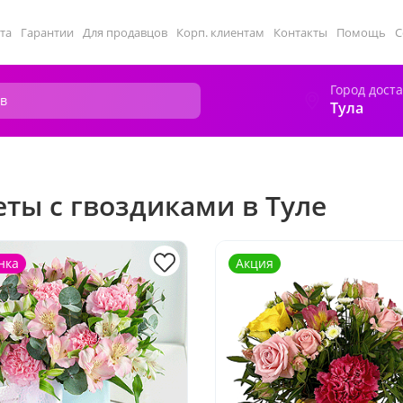
та
Гарантии
Для продавцов
Корп. клиентам
Контакты
Помощь
С
Город дост
Тула
еты с гвоздиками в Туле
нка
Акция