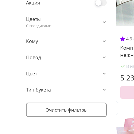
Акция
Цветы
С гвоздиками
4.9
Кому
Комп
нежн
Повод
В н
Цвет
5 2
Тип букета
Очистить фильтры