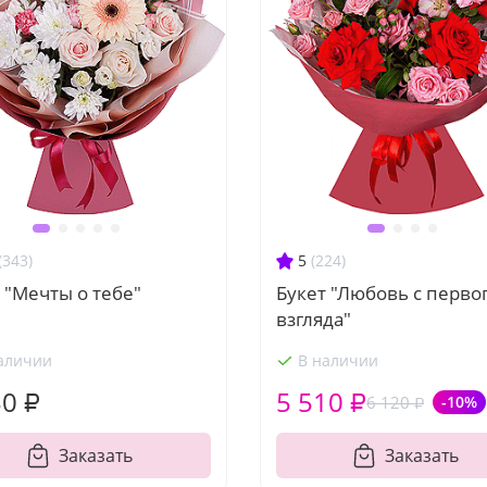
(343)
5
(224)
 "Мечты о тебе"
Букет "Любовь с перво
взгляда"
аличии
В наличии
30 ₽
5 510 ₽
6 120 ₽
-10%
Заказать
Заказать