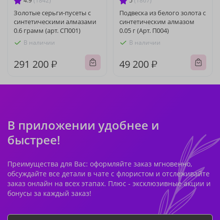
4.9
(1842)
5
(1867)
Золотые серьги-пусеты с
Подвеска из белого золота с
синтетическими алмазами
синтетическим алмазом
0.6 грамм (арт. СП001)
0.05 г (Арт. П004)
В наличии
В наличии
291 200 ₽
49 200 ₽
В приложении удобнее и
быстрее!
Преимущества для Вас: оформляйте заказ мгновенно,
обсуждайте все детали в чате с флористом и отслеживайте
заказ онлайн на всех этапах. Плюс - эксклюзивные акции и
бонусы за каждый заказ!