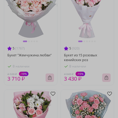
5
(1767)
5
(920)
Букет "Жемчужина любви"
Букет из 15 розовых
кенийских роз
В наличии
В наличии
-10%
-15%
4 120 ₽
4 040 ₽
3 710 ₽
3 430 ₽