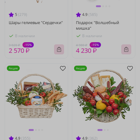
5
(279)
4.9
(585)
Шары гелиевые "Сердечки"
Подарок "Волшебный
мишка"
В наличии
В наличии
-15%
-15%
3 020 ₽
4 980 ₽
2 570 ₽
4 230 ₽
Акция
Акция
4.9
(355)
4.9
(362)