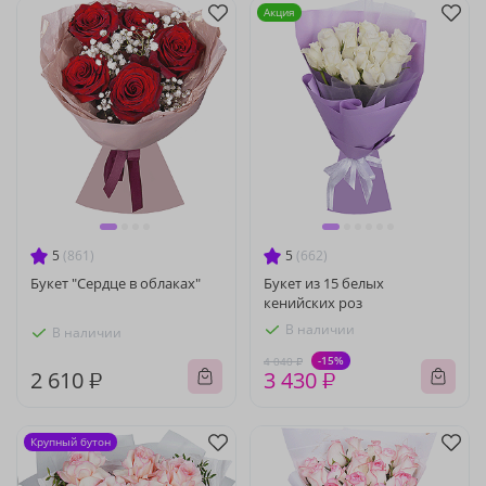
Акция
5
(861)
5
(662)
Букет "Сердце в облаках"
Букет из 15 белых
кенийских роз
В наличии
В наличии
-15%
4 040 ₽
2 610 ₽
3 430 ₽
Крупный бутон