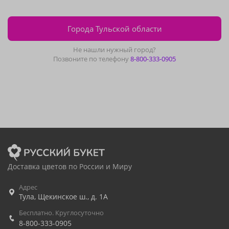
Города Тульской области
Не нашли нужный город?
Позвоните по телефону
8-800-333-0905
Доставка цветов по России и Миру
Адрес
Тула
,
Щекинское ш., д. 1А
Бесплатно. Круглосуточно
8-800-333-0905