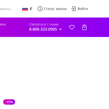
Статус заказа
Войти
ервисы
авки
Связаться с нами
8-800-333-0905
₽
-15%