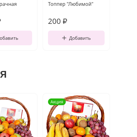
зрачная
Топпер "Любимой"
Открыт
работы
200
270
₽
₽
обавить
Добавить
я
Акция
Акция