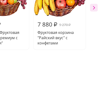
7 880
6 72
₽
₽
9 270
₽
"Фруктовая
Фруктовая корзина
Фрукто
Премиум с
"Райский вкус" с
"Витам
и"
конфетами
конфе