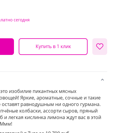
платно
сегодня
Купить в 1 клик
 это изобилие пикантных мясных
 овощей! Яркие, ароматные, сочные и такие
е оставят равнодушным ни одного гурмана.
опчёные колбаски, ассорти сыров, пряный
б и легкая кислинка лимона ждут вас в этой
 Ммм!