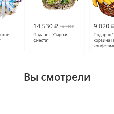
14 530
9 020
₽
16 140
₽
йское
Подарок "Сырная
Подарок 
"
фиеста"
корзина 
конфетам
Вы смотрели