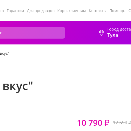
та
Гарантии
Для продавцов
Корп. клиентам
Контакты
Помощь
С
Город дост
Тула
вкус"
 вкус"
10 790
₽
12 690