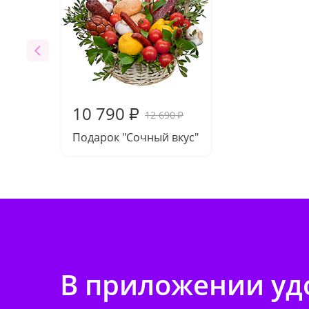
10 790
₽
12 690
₽
Подарок "Сочный вкус"
В приложении удо