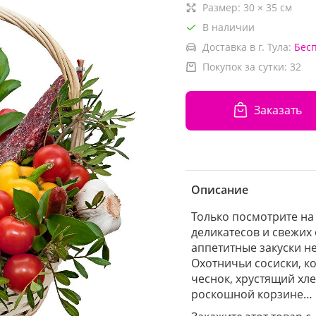
Размер:
30
×
35
см
В наличии
Доставка в г. Тула:
Бес
Покупок за сутки:
32
Заказать
Описание
Только посмотрите на
деликатесов и свежих
аппетитные закуски н
Охотничьи сосиски, к
чеснок, хрустящий хле
роскошной корзине…