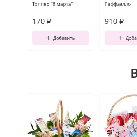
Топпер "8 марта"
Раффаэлло
170
910
₽
₽
Добавить
Доба