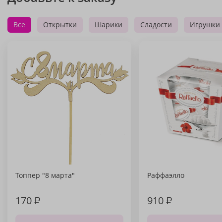
Все
Открытки
Шарики
Сладости
Игрушки
Топпер "8 марта"
Раффаэлло
170
₽
910
₽