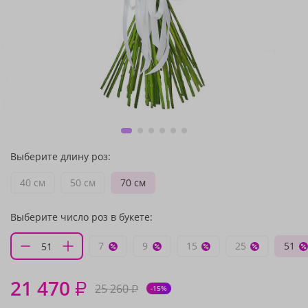
Выберите длину роз:
40 см
50 см
70 см
Выберите число роз в букете:
7
9
15
25
51
21 470
₽
25 260
₽
-15%