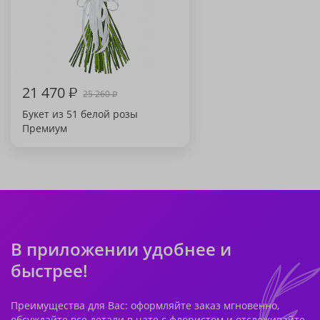
21 470
₽
25 260
₽
Букет из 51 белой розы
Премиум
В приложении удобнее и
быстрее!
Преимущества для Вас: оформляйте заказ мгновенно,
обсуждайте все детали в чате с флористом и отслеживайте