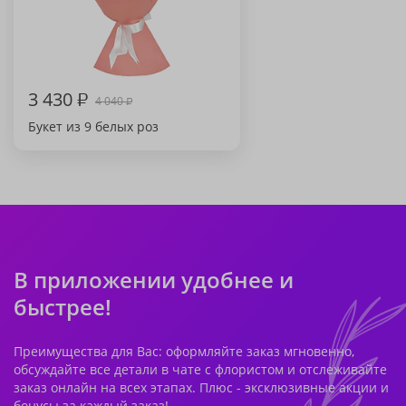
3 430
₽
4 040
₽
Букет из 9 белых роз
В приложении удобнее и
быстрее!
Преимущества для Вас: оформляйте заказ мгновенно,
обсуждайте все детали в чате с флористом и отслеживайте
заказ онлайн на всех этапах. Плюс - эксклюзивные акции и
бонусы за каждый заказ!