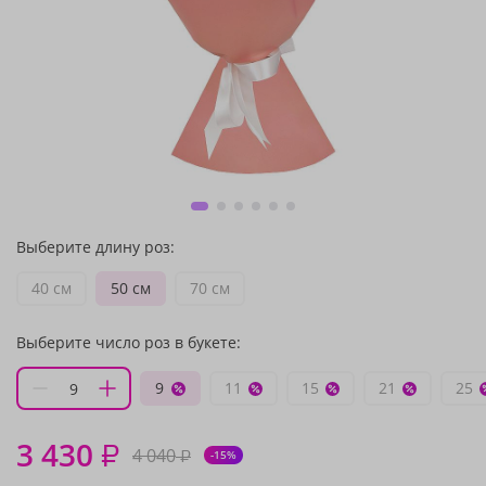
Выберите длину роз:
40 см
50 см
70 см
Выберите число роз в букете:
9
11
15
21
25
3 430
₽
4 040
₽
-15%