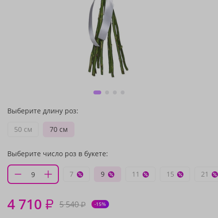
Выберите длину роз:
50 см
70 см
Выберите число роз в букете:
7
9
11
15
21
4 710
₽
5 540
₽
-15%