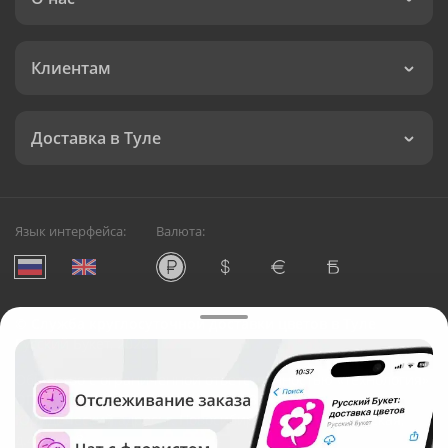
Клиентам
Доставка в Туле
Язык интерфейса:
Валюта:
©
Служба круглосуточной доставки цветов в Туле
Русский Букет, 2026
Общество с ограниченной ответственностью «Технология»
ОГРН: 1195476081745, ИНН: 5410081997
Юридический адрес: г. Новосибирск, ул. Ипподромская,
д.42, оф. 3