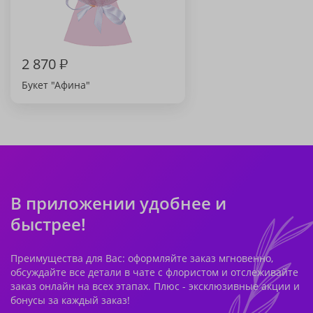
2 870
₽
Букет "Афина"
В приложении удобнее и
быстрее!
Преимущества для Вас: оформляйте заказ мгновенно,
обсуждайте все детали в чате с флористом и отслеживайте
заказ онлайн на всех этапах. Плюс - эксклюзивные акции и
бонусы за каждый заказ!