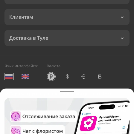
Клиентам
Доставка в Туле
Язык интерфейса:
Валюта:
©
Служба круглосуточной доставки цветов в Туле
Русский Букет, 2026
Общество с ограниченной ответственностью «Технология»
ОГРН: 1195476081745, ИНН: 5410081997
Юридический адрес: г. Новосибирск, ул. Ипподромская,
д.42, оф. 3