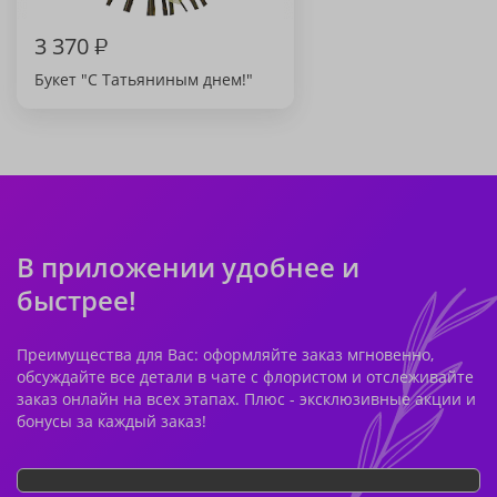
3 370
₽
Букет "С Татьяниным днем!"
В приложении удобнее и
быстрее!
Преимущества для Вас: оформляйте заказ мгновенно,
обсуждайте все детали в чате с флористом и отслеживайте
заказ онлайн на всех этапах. Плюс - эксклюзивные акции и
бонусы за каждый заказ!