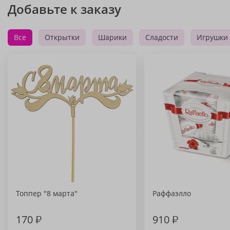
Добавьте к заказу
Все
Открытки
Шарики
Сладости
Игрушки
Топпер "8 марта"
Раффаэлло
170
₽
910
₽