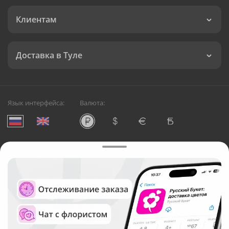
Клиентам
Доставка в Туле
Язык интерфейса:
Валюта:
©
Служба круглосуточной доставки цветов в Туле
Русский Букет, 2026
Общество с ограниченной ответственностью «Технология»
ОГРН: 1195476081745, ИНН: 5410081997
Юридический адрес: г. Новосибирск, ул. Ипподромская,
д.42, оф. 3