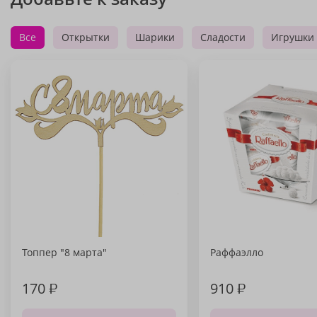
Все
Открытки
Шарики
Сладости
Игрушки
Топпер "8 марта"
Раффаэлло
170
₽
910
₽