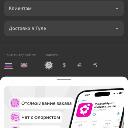
Клиентам
Доставка в Туле
Язык интерфейса:
Валюта:
©
Служба круглосуточной доставки цветов в Туле
Русский Букет, 2026
Общество с ограниченной ответственностью «Технология»
ОГРН: 1195476081745, ИНН: 5410081997
Юридический адрес: г. Новосибирск, ул. Ипподромская,
д.42, оф. 3