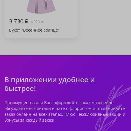
3 730
₽
4 970
₽
Букет "Весеннее солнце"
В приложении удобнее и
быстрее!
Преимущества для Вас: оформляйте заказ мгновенно,
обсуждайте все детали в чате с флористом и отслеживайте
заказ онлайн на всех этапах. Плюс - эксклюзивные акции и
бонусы за каждый заказ!