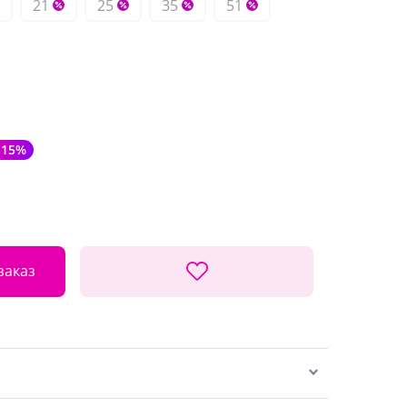
21
25
35
51
-15%
заказ