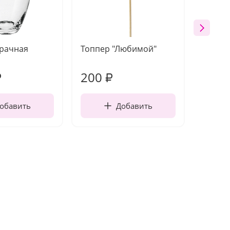
зрачная
Топпер "Любимой"
Открыт
работы
200
270
₽
₽
обавить
Добавить