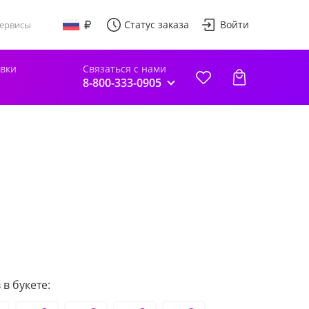
Статус заказа
Войти
ервисы
авки
Связаться с нами
8-800-333-0905
в букете: