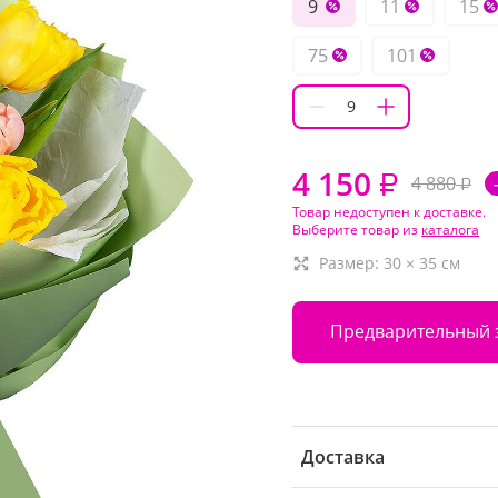
9
11
15
75
101
4 150
₽
4 880
₽
Товар недоступен к доставке.
Выберите товар из
каталога
Размер:
30
×
35
см
Предварительный 
Доставка