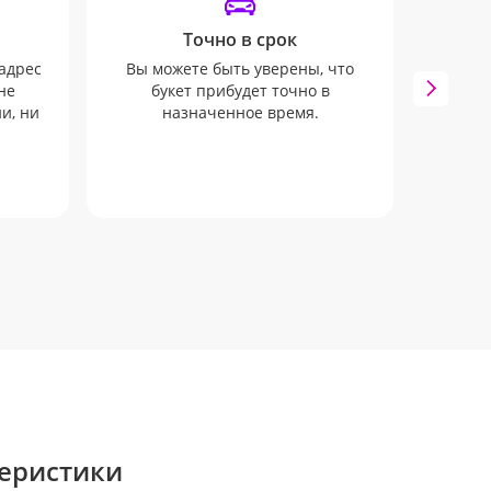
Точно в срок
адрес
Вы можете быть уверены, что
Мы 
не
букет прибудет точно в
вып
и, ни
назначенное время.
еристики