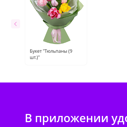
Букет "Тюльпаны (9
шт.)"
В приложении удо