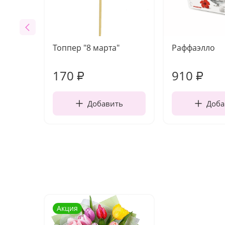
Топпер "8 марта"
Раффаэлло
170
910
₽
₽
Добавить
Доба
Акция