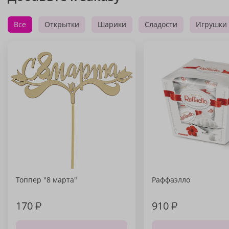
Все
Открытки
Шарики
Сладости
Игрушки
Топпер "8 марта"
Раффаэлло
170
₽
910
₽