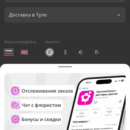
Доставка в Туле
Язык интерфейса:
Валюта:
©
Служба круглосуточной доставки цветов в Туле
Русский Букет, 2026
Общество с ограниченной ответственностью «Технология»
ОГРН: 1195476081745, ИНН: 5410081997
Юридический адрес: г. Новосибирск, ул. Ипподромская,
д.42, оф. 3
Рейтинг Русского букета