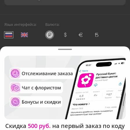
Язык интерфейса:
Валюта:
©
Служба круглосуточной доставки цветов в Туле
Русский Букет, 2026
Общество с ограниченной ответственностью «Технология»
ОГРН: 1195476081745, ИНН: 5410081997
Юридический адрес: г. Новосибирск, ул. Ипподромская,
д.42, оф. 3
Рейтинг Русского букета
Скидка
500 руб.
на первый заказ по коду