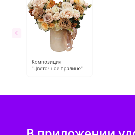
Композиция
"Цветочное пралине"
В приложении удо