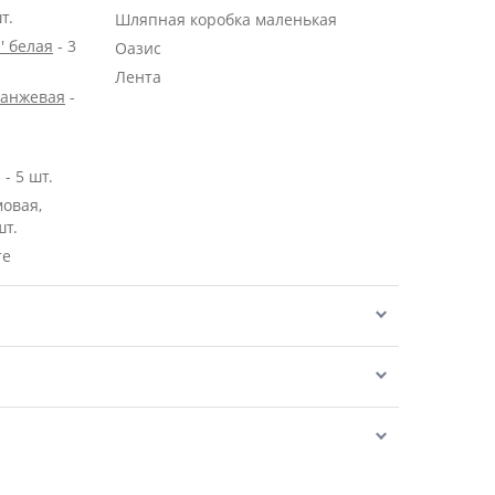
т.
Шляпная коробка маленькая
' белая
- 3
Оазис
Лента
ранжевая
-
- 5 шт.
мовая,
шт.
те