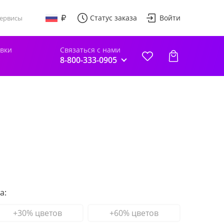
Статус заказа
Войти
ервисы
авки
Связаться с нами
8-800-333-0905
а:
+30% цветов
+60% цветов