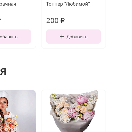
зрачная
Топпер "Любимой"
Открыт
работы
200
270
₽
₽
обавить
Добавить
я