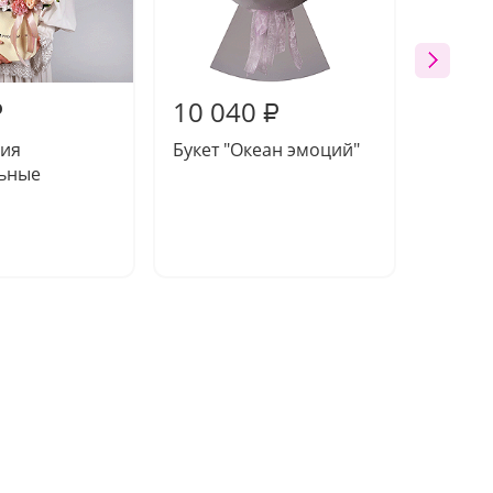
10 040
9 65
₽
₽
ия
Букет "Океан эмоций"
Букет 
ьные
пионо