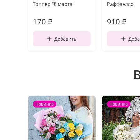
Топпер "8 марта"
Раффаэлло
170
910
₽
₽
Добавить
Доба
Новинка
Новинка