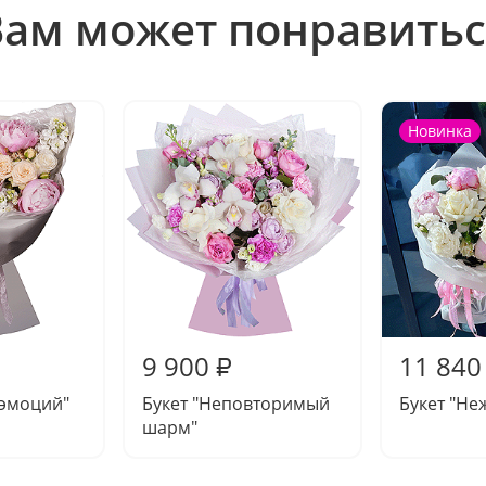
Вам может понравитьс
Новинка
9 900
11 840
₽
 эмоций"
Букет "Неповторимый
Букет "Не
шарм"