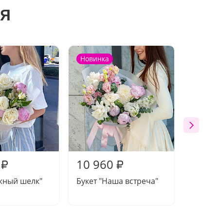
я
Новинка
Новин
10 960
10 6
₽
₽
жный шелк"
Букет "Наша встреча"
Букет 
нежно