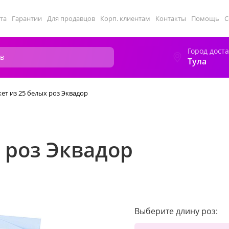
та
Гарантии
Для продавцов
Корп. клиентам
Контакты
Помощь
С
Город дост
Тула
кет из 25 белых роз Эквадор
х роз Эквадор
Выберите длину роз: