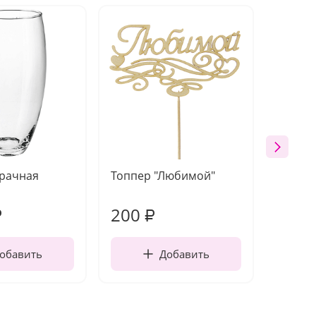
зрачная
Топпер "Любимой"
Открыт
работы
200
270
₽
₽
обавить
Добавить