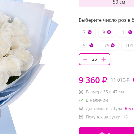
50 см
Выберите число роз в б
7
9
11
51
75
101
9 360
₽
11 010
₽
Размер:
35
×
47
см
В наличии
Доставка в г. Тула:
Бес
Покупок за сутки:
16