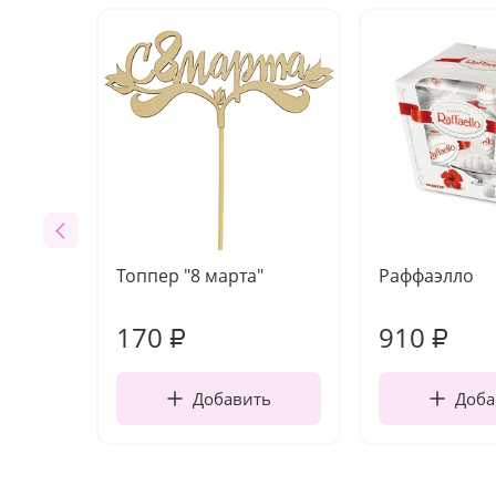
Топпер "8 марта"
Раффаэлло
170
910
₽
₽
Добавить
Доба