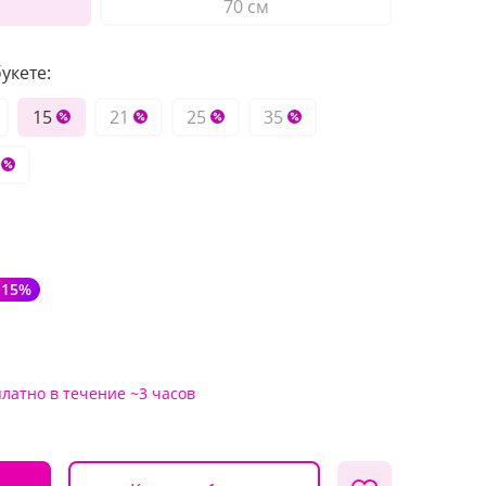
70 см
укете:
15
21
25
35
-15%
платно
в течение ~3 часов