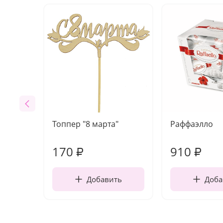
Топпер "8 марта"
Раффаэлло
170
910
₽
₽
Добавить
Доба