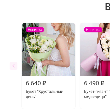
Новинка
Новинка
6 640
6 490
₽
₽
Букет "Хрустальный
Букет-гигант 
день"
медведица"