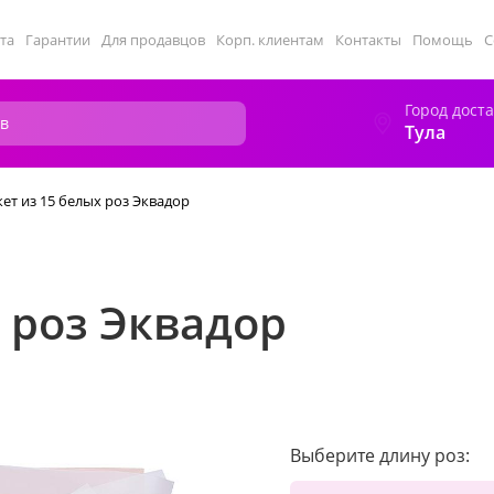
та
Гарантии
Для продавцов
Корп. клиентам
Контакты
Помощь
С
Город дост
Тула
кет из 15 белых роз Эквадор
х роз Эквадор
Выберите длину роз: