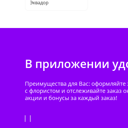
Эквадор
В приложении удо
Преимущества для Вас: оформляйте з
с флористом и отслеживайте заказ о
акции и бонусы за каждый заказ!