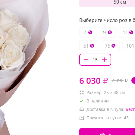
50 см
Выберите число роз в б
7
9
11
51
75
101
6 030
₽
7 090
₽
Размер:
25
×
48
см
В наличии
Доставка в г. Тула:
Бес
Покупок за сутки:
43