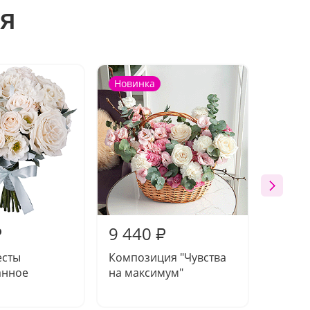
я
Новинка
9 440
7 90
₽
₽
есты
Композиция "Чувства
Букет 
анное
на максимум"