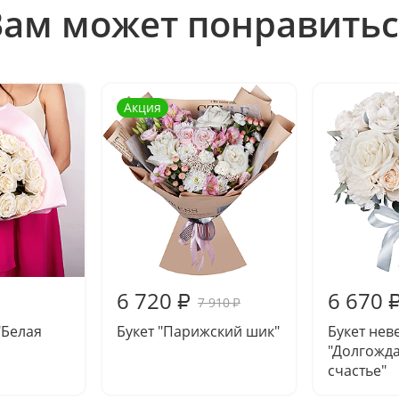
Вам может понравитьс
Акция
6 720
6 670
₽
7 910
₽
"Белая
Букет "Парижский шик"
Букет нев
"Долгожд
счастье"