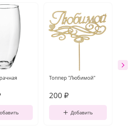
зрачная
Топпер "Любимой"
Открыт
работы
200
270
₽
₽
обавить
Добавить