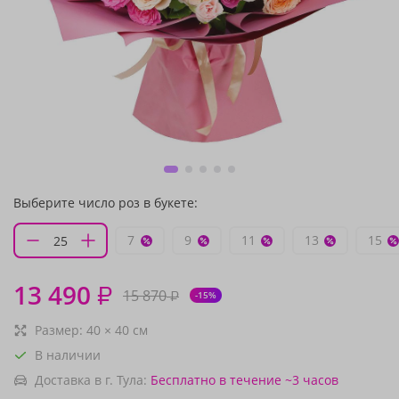
Выберите число роз в букете:
7
9
11
13
15
13 490
₽
15 870
₽
-15%
Размер:
40
×
40
см
В наличии
Доставка в г. Тула:
Бесплатно
в течение ~3 часов