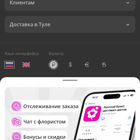
Клиентам
Доставка в Туле
Язык интерфейса:
Валюта:
©
Служба круглосуточной доставки цветов в Туле
Русский Букет, 2026
Общество с ограниченной ответственностью «Технология»
ОГРН: 1195476081745, ИНН: 5410081997
Юридический адрес: г. Новосибирск, ул. Ипподромская,
д.42, оф. 3
Рейтинг Русского букета