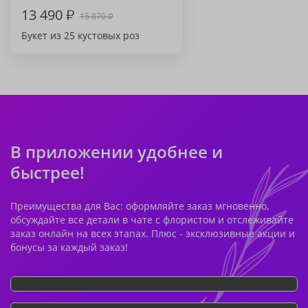
13 490
₽
15 870
₽
Букет из 25 кустовых роз
В приложении удобнее и
быстрее!
Преимущества для Вас: оформляйте заказ мгновенно,
обсуждайте все детали в чате с флористом и отслеживайте
заказ онлайн на всех этапах. Плюс - эксклюзивные акции и
бонусы за каждый заказ!