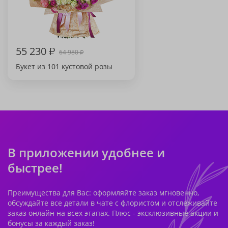
55 230
₽
64 980
₽
Букет из 101 кустовой розы
В приложении удобнее и
быстрее!
Преимущества для Вас: оформляйте заказ мгновенно,
обсуждайте все детали в чате с флористом и отслеживайте
заказ онлайн на всех этапах. Плюс - эксклюзивные акции и
бонусы за каждый заказ!