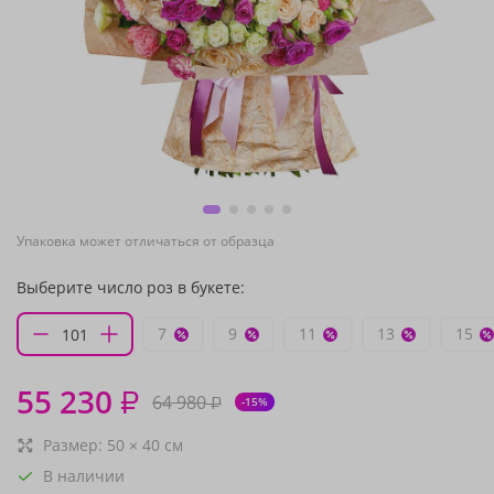
Упаковка может отличаться от образца
Выберите число роз в букете:
7
9
11
13
15
55 230
₽
64 980
₽
-15%
Размер:
50
×
40
см
В наличии