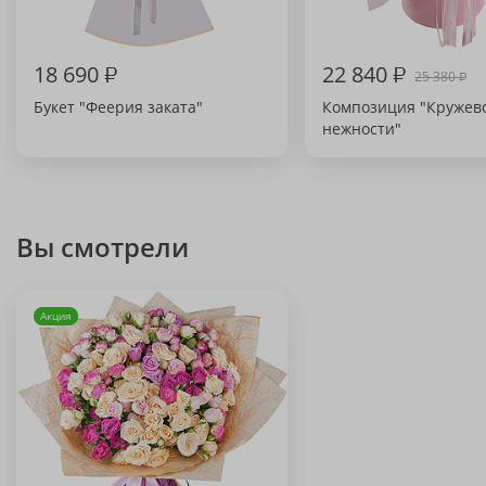
18 690
₽
22 840
₽
25 380
₽
Букет "Феерия заката"
Композиция "Кружев
нежности"
Вы смотрели
Акция