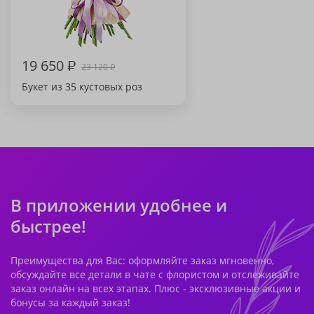
19 650
₽
23 120
₽
Букет из 35 кустовых роз
В приложении удобнее и
быстрее!
Преимущества для Вас: оформляйте заказ мгновенно,
обсуждайте все детали в чате с флористом и отслеживайте
заказ онлайн на всех этапах. Плюс - эксклюзивные акции и
бонусы за каждый заказ!